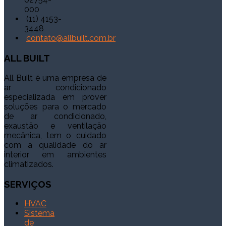
000
(11) 4153-
3448
contato@allbuilt.com.br
ALL
BUILT
All Built é uma empresa de
ar condicionado
especializada em prover
soluções para o mercado
de ar condicionado,
exaustão e ventilação
mecânica, tem o cuidado
com a qualidade do ar
interior em ambientes
climatizados.
SERVIÇOS
HVAC
Sistema
de