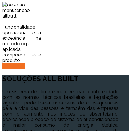
Funcionalidade
operacional e a
excelência na
metodologia
aplicada
compõem este
produto.
Saiba Mais
SOLUÇÕES
ALL BUILT
Um sistema de climatização em não conformidade
com as normas técnicas brasileiras e legislações
vigentes, pode trazer uma serie de consequências
para a vida das pessoas e também das empresas
com o aumento nos índices de absenteísmo,
depreciação precoce do sistema de ar condicionado
e maior consumo de energia elétrica,
comprometendo os recursos humanos e capital de