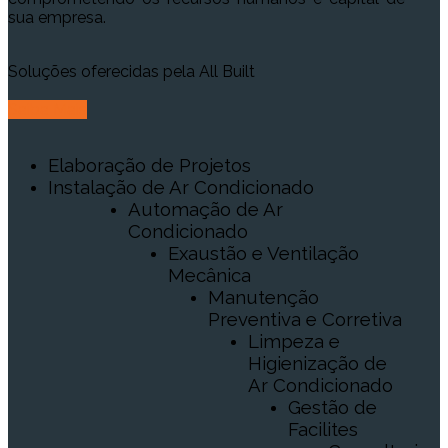
sua empresa.
Soluções oferecidas pela All Built
Saiba Mais
Elaboração de Projetos
Instalação de Ar Condicionado
Automação de Ar
Condicionado
Exaustão e Ventilação
Mecânica
Manutenção
Preventiva e Corretiva
Limpeza e
Higienização de
Ar Condicionado
Gestão de
Facilites