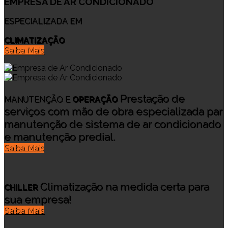
EMPRESA DE AR CONDICIONADO
ESPECIALIZADA EM
CLIMATIZAÇÃO
Saiba Mais
Prestação de
MANUTENÇÃO E
OPERAÇÃO
serviços com mão de obra especializada par
manutenção de sistema de ar condicionado
e manutenção predial.
Saiba Mais
Climatização na medida certa para
CHILLER
sua empresa!
Saiba Mais