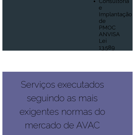
Consultoria
e
Implantação
de
PMOC
ANVISA
Lei
13.589
Serviços executados
seguindo as mais
exigentes normas do
mercado de AVAC