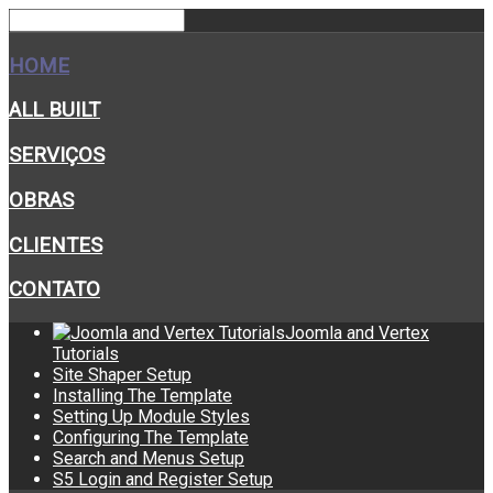
HOME
ALL BUILT
SERVIÇOS
OBRAS
CLIENTES
CONTATO
Joomla and Vertex
Tutorials
Site Shaper Setup
Installing The Template
Setting Up Module Styles
Configuring The Template
Search and Menus Setup
S5 Login and Register Setup