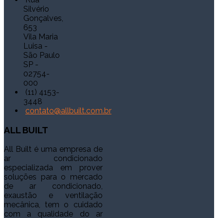
Silvério
Gonçalves,
653
Vila Maria
Luisa -
São Paulo
SP -
02754-
000
(11) 4153-
3448
contato@allbuilt.com.br
ALL
BUILT
All Built é uma empresa de
ar condicionado
especializada em prover
soluções para o mercado
de ar condicionado,
exaustão e ventilação
mecânica, tem o cuidado
com a qualidade do ar