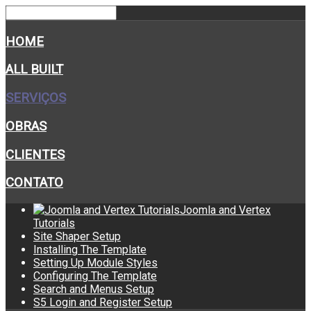
HOME
ALL BUILT
SERVIÇOS
OBRAS
CLIENTES
CONTATO
Joomla and Vertex
Tutorials
Site Shaper Setup
Installing The Template
Setting Up Module Styles
Configuring The Template
Search and Menus Setup
S5 Login and Register Setup